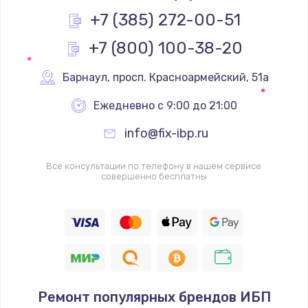
Заказать
+7 (385) 272-00-51
+7 (800) 100-38-20
Замена реле
1000 руб.
Барнаул
,
 просп. Красноармейский, 51а
Заказать
Ежедневно с 9:00 до 21:00
Замена термопредохранителя
info@fix-ibp.ru
700 руб.
Заказать
Все консультации по телефону в нашем сервисе
совершенно бесплатны
Замена ТЭНа
2500 руб.
Заказать
Замена шнура
Ремонт популярных брендов ИБП
1400 руб.