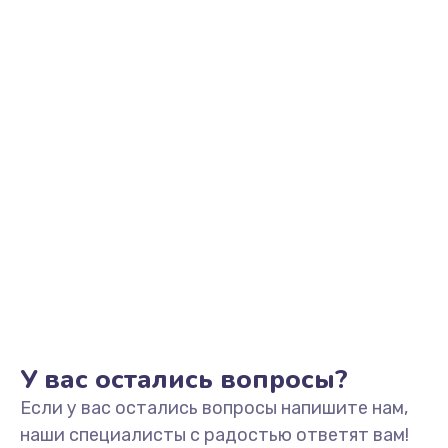
Заказать
Замена видеоадаптера (видеокарты)
1800 руб.
Заказать
Замена, перепайка чипа
1300 руб.
Заказать
Замена HDMI-разъема
650 руб.
Заказать
У вас остались вопросы?
Если у вас остались вопросы напишите нам,
Замена/Pемонт карбюратора
наши специалисты с радостью ответят вам!
1300 руб.