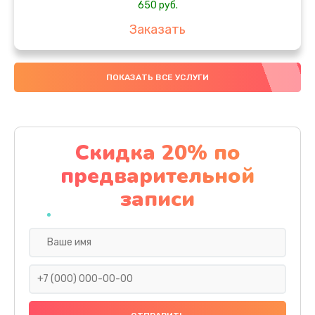
650 руб.
Заказать
Замена аккумулятора
ПОКАЗАТЬ ВСЕ УСЛУГИ
4000 руб.
Заказать
Замена материнской платы
Скидка 20% по
1100 руб.
предварительной
Заказать
записи
Замена масла
750 руб.
Заказать
Замена праймера