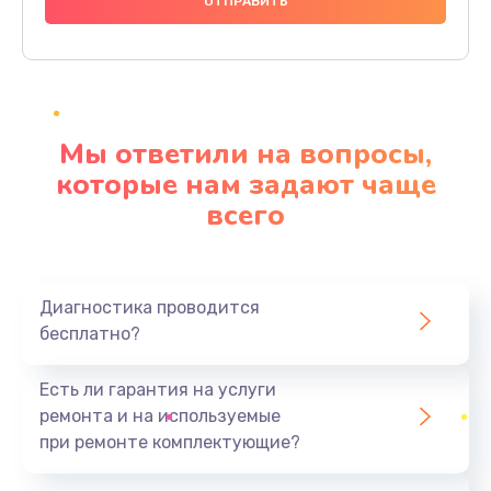
1000 руб.
Заказать
Ремонт материнской платы
4500 руб.
Мы ответили на вопросы,
Заказать
которые нам задают чаще
всего
Профилактическая чистка
1000 руб.
Заказать
Диагностика проводится
бесплатно?
Прошивка BIOS
1920 руб.
Есть ли гарантия на услуги
Заказать
ремонта и на используемые
при ремонте комплектующие?
Замена северного моста
1440 руб.