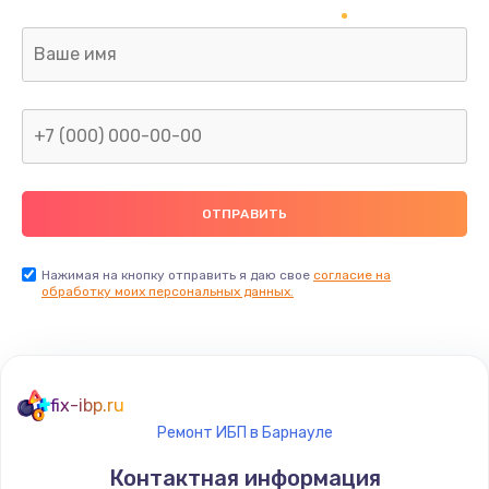
Заказать
Ремонт капиллярной трубки
400 руб.
Заказать
Замена блока питания
1000 руб.
Заказать
Нажимая на кнопку отправить я даю свое
согласие на
обработку моих персональных данных.
Прошивка / разблокировка
900 руб.
Заказать
fix-ibp.ru
Ремонт ИБП в Барнауле
Замена термостата
Контактная информация
1200 руб.