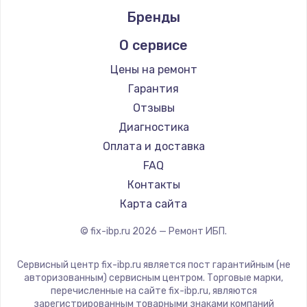
Заказать
Бренды
О сервисе
Замена / ремонт электронного модуля
управления
Цены на ремонт
600 руб.
Гарантия
Заказать
Отзывы
Диагностика
Замена конфорки
Оплата и доставка
1100 руб.
FAQ
Заказать
Контакты
Карта сайта
Замена платы сенсора
900 руб.
© fix-ibp.ru
2026
— Ремонт ИБП.
Заказать
Сервисный центр fix-ibp.ru является пост гарантийным (не
авторизованным) сервисным центром. Торговые марки,
Замена регулятора режимов конфорки
перечисленные на сайте fix-ibp.ru, являются
зарегистрированным товарными знаками компаний
900 руб.